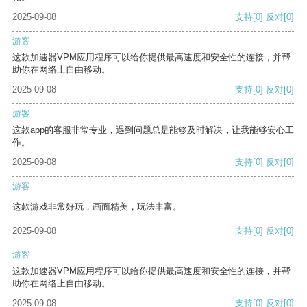
2025-09-08
支持
[0]
反对
[0]
游客
这款加速器VPM应用程序可以给你提供最高速度和安全性的连接，并帮
助你在网络上自由移动。
2025-09-08
支持
[0]
反对
[0]
游客
这款app的客服非常专业，遇到问题总是能够及时解决，让我能够安心工
作。
2025-09-08
支持
[0]
反对
[0]
游客
这款游戏非常好玩，画面精美，玩法丰富。
2025-09-08
支持
[0]
反对
[0]
游客
这款加速器VPM应用程序可以给你提供最高速度和安全性的连接，并帮
助你在网络上自由移动。
2025-09-08
支持
[0]
反对
[0]