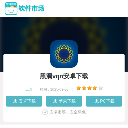
黑洞vqn安卓下载
工具
|
时间：2025-09-08
|
安卓下载
苹果下载
PC下载
安卓市场，安全绿色