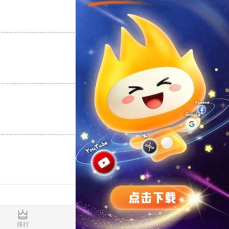
支持
[0]
反对
[0]
支持
[0]
反对
[0]
支持
[0]
反对
[0]
0.017915s
排行
推荐