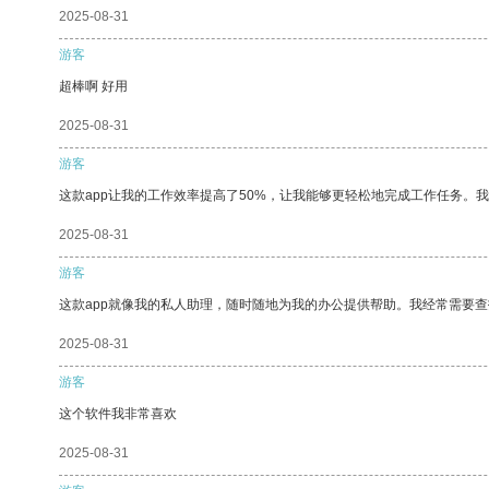
2025-08-31
游客
超棒啊 好用
2025-08-31
游客
这款app让我的工作效率提高了50%，让我能够更轻松地完成工作任务。
2025-08-31
游客
这款app就像我的私人助理，随时随地为我的办公提供帮助。我经常需要查
2025-08-31
游客
这个软件我非常喜欢
2025-08-31