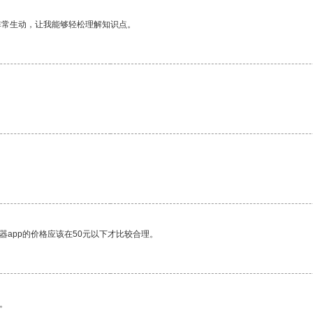
非常生动，让我能够轻松理解知识点。
器app的价格应该在50元以下才比较合理。
。