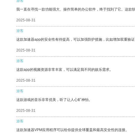
游客
我一直在寻找一款功能强大、操作简单的办公软件，终于找到了它。这款
2025-08-31
游客
这款加速器app的安全性有待提高，可以加强防护措施，比如增加双重验证
2025-08-31
游客
这款app的视频资源非常丰富，可以满足我不同的娱乐需求。
2025-08-31
游客
这款游戏的音乐非常优美，听了让人心旷神怡。
2025-08-31
游客
这款加速器VPM应用程序可以给你提供全球覆盖和最高安全性的连接。