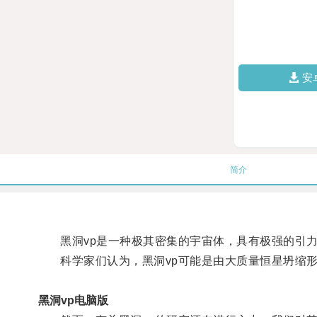
安
简介
黑洞vp是一种极其密集的宇宙体，具有极强的引力
科学家们认为，黑洞vp可能是由大质量恒星坍缩形
黑洞vp电脑版