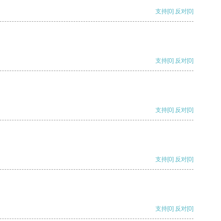
支持
[0]
反对
[0]
支持
[0]
反对
[0]
支持
[0]
反对
[0]
支持
[0]
反对
[0]
支持
[0]
反对
[0]