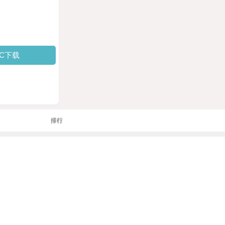
PC下载
排行