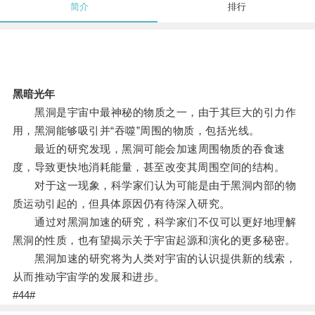
简介
排行
黑暗光年
黑洞是宇宙中最神秘的物质之一，由于其巨大的引力作
用，黑洞能够吸引并“吞噬”周围的物质，包括光线。
最近的研究发现，黑洞可能会加速周围物质的吞食速
度，导致更快地消耗能量，甚至改变其周围空间的结构。
对于这一现象，科学家们认为可能是由于黑洞内部的物
质运动引起的，但具体原因仍有待深入研究。
通过对黑洞加速的研究，科学家们不仅可以更好地理解
黑洞的性质，也有望揭示关于宇宙起源和演化的更多秘密。
黑洞加速的研究将为人类对宇宙的认识提供新的线索，
从而推动宇宙学的发展和进步。
#44#