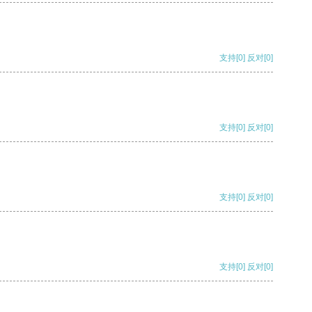
支持
[0]
反对
[0]
支持
[0]
反对
[0]
支持
[0]
反对
[0]
支持
[0]
反对
[0]