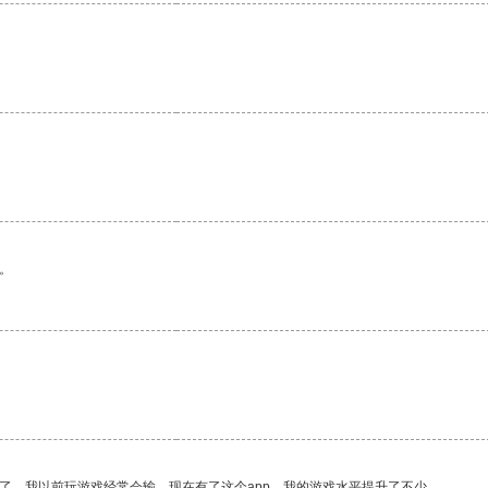
。
。
了。我以前玩游戏经常会输，现在有了这个app，我的游戏水平提升了不少。