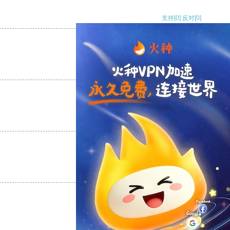
支持
[0]
反对
[0]
支持
[0]
反对
[0]
支持
[0]
反对
[0]
支持
[0]
反对
[0]
支持
[0]
反对
[0]