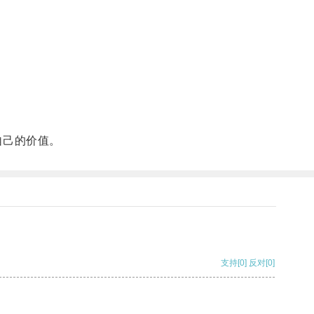
自己的价值。
支持
[0]
反对
[0]