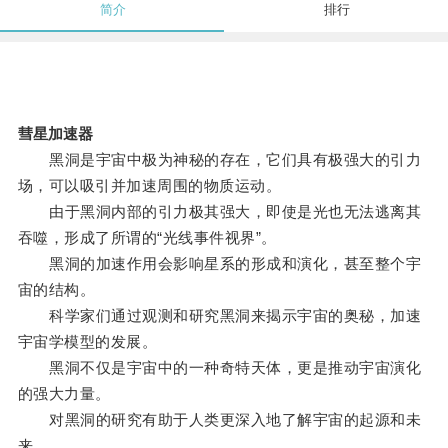
简介
排行
彗星加速器
黑洞是宇宙中极为神秘的存在，它们具有极强大的引力
场，可以吸引并加速周围的物质运动。
由于黑洞内部的引力极其强大，即使是光也无法逃离其
吞噬，形成了所谓的“光线事件视界”。
黑洞的加速作用会影响星系的形成和演化，甚至整个宇
宙的结构。
科学家们通过观测和研究黑洞来揭示宇宙的奥秘，加速
宇宙学模型的发展。
黑洞不仅是宇宙中的一种奇特天体，更是推动宇宙演化
的强大力量。
对黑洞的研究有助于人类更深入地了解宇宙的起源和未
来。