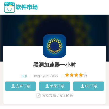
黑洞加速器一小时
工具
|
时间：2025-08-27
|
安卓下载
苹果下载
PC下载
安卓市场，安全绿色