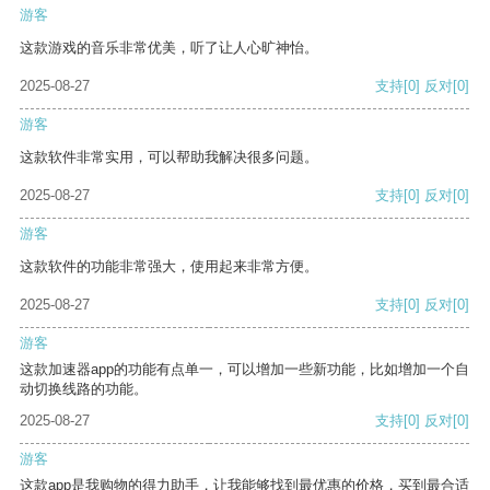
游客
这款游戏的音乐非常优美，听了让人心旷神怡。
2025-08-27
支持
[0]
反对
[0]
游客
这款软件非常实用，可以帮助我解决很多问题。
2025-08-27
支持
[0]
反对
[0]
游客
这款软件的功能非常强大，使用起来非常方便。
2025-08-27
支持
[0]
反对
[0]
游客
这款加速器app的功能有点单一，可以增加一些新功能，比如增加一个自
动切换线路的功能。
2025-08-27
支持
[0]
反对
[0]
游客
这款app是我购物的得力助手，让我能够找到最优惠的价格，买到最合适