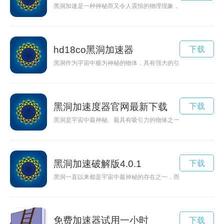
黑洞加速是一种神秘而又令人震惊的物理现象，在宇宙中扮演着
hd18co黑洞加速器
下载
黑洞作为宇宙中极为神秘的物体，具有强大的引力，加速周围物
黑洞加速度器官网最新下载
下载
黑洞是宇宙中最神秘、最具有吸引力的物体之一，其引力之强大
黑洞加速破解版4.0.1
下载
黑洞一直以来都是宇宙中最神秘的存在之一，而“黑洞VQ”则是
免费加速器试用一小时
下载