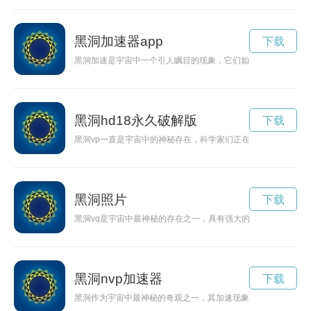
黑洞加速器app
下载
黑洞加速是宇宙中一个引人瞩目的现象，它们如何产生、如何运
黑洞hd18永久破解版
下载
黑洞vp一直是宇宙中的神秘存在，科学家们正在不断研究探索这
黑洞照片
下载
黑洞vq是宇宙中最神秘的存在之一，具有强大的引力和奇特的
黑洞nvp加速器
下载
黑洞作为宇宙中最神秘的奇观之一，其加速现象引发了科学家们