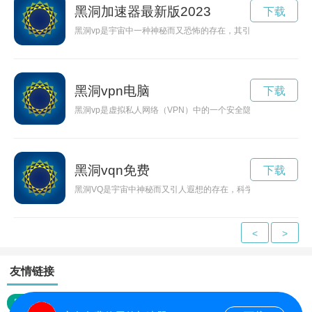
黑洞加速器最新版2023
下载
黑洞vp是宇宙中一种神秘而又恐怖的存在，其引力之大让人叹为
黑洞vpn电脑
下载
黑洞vp是虚拟私人网络（VPN）中的一个安全隐患，可能导致
黑洞vqn免费
下载
黑洞VQ是宇宙中神秘而又引人遐想的存在，科学家们正致力于探
<
>
友情链接
网站地图