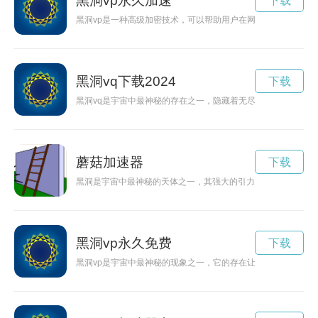
黑洞vp永久加速
下载
黑洞vp是一种高级加密技术，可以帮助用户在网络上隐藏真实I
黑洞vq下载2024
下载
黑洞vq是宇宙中最神秘的存在之一，隐藏着无尽的奥秘和未知。
蘑菇加速器
下载
黑洞是宇宙中最神秘的天体之一，其强大的引力场能够加速周围
黑洞vp永久免费
下载
黑洞vp是宇宙中最神秘的现象之一，它的存在让人们对宇宙的奥