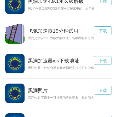
黑洞加速4.9.1永久破解版
下载
黑洞VP是虚拟现实技术在宇宙探索中的一次革新，让人们能够
飞驰加速器15分钟试用
下载
黑洞是宇宙中引力极大的物体，能够吞噬周围的一切物质。近年
黑洞加速器ios下载地址
下载
黑洞vp是一种结合黑洞和虚拟现实技术的科学研究工具，具有很
黑洞照片
下载
黑洞vq是宇宙中一种神秘的天体现象，具有强大的引力场和扭曲