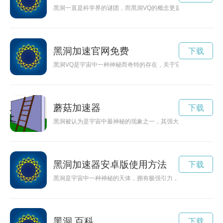
黑洞一直是科学界的谜团，而黑洞VQ的概念更是引发了众多科
黑洞加速官网免费
下载
黑洞VQ是宇宙中一种神秘而奇特的存在，关于它的形成和性质
蘑菇加速器
下载
黑洞被认为是宇宙中最神秘的现象之一，其强大的引力使之成为
黑洞加速器安卓版使用方法
下载
黑洞是宇宙中一种神秘的天体，拥有极强引力，现在科学家们发
黑洞 百科
下载