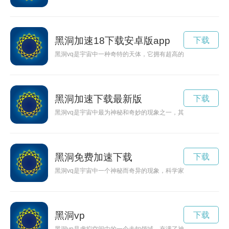
黑洞加速18下载安卓版app
下载
黑洞vq是宇宙中一种奇特的天体，它拥有超高的引力，吞噬一切
黑洞加速下载最新版
下载
黑洞vq是宇宙中最为神秘和奇妙的现象之一，其强大吸力引发了
黑洞免费加速下载
下载
黑洞vq是宇宙中一个神秘而奇异的现象，科学家们正致力于探索
黑洞vp
下载