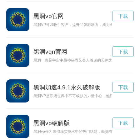
黑洞vp官网
下载
黑洞VP可以吸引客户，提升品牌影响力，成为企业营销的终极
黑洞vqn官网
下载
黑洞一直是宇宙中最神秘而又令人着迷的天体之一。而最近，科学
黑洞加速4.9.1永久破解版
下载
黑洞VP是职场世界中不可或缺的力量中心，他们拥有独特的领
黑洞vp破解版
下载
黑洞vp作为虚拟现实技术中的热门话题，既拥有着无限的潜力，