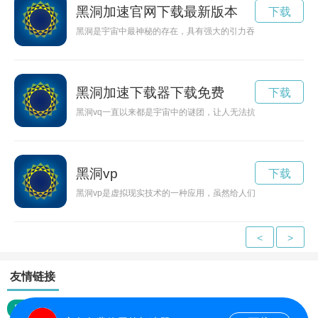
黑洞加速官网下载最新版本
下载
黑洞是宇宙中最神秘的存在，具有强大的引力吞噬一切。近年来
黑洞加速下载器下载免费
下载
黑洞vq一直以来都是宇宙中的谜团，让人无法抗拒其神秘的魅力
黑洞vp
下载
黑洞vp是虚拟现实技术的一种应用，虽然给人们带来了前所未
<
>
友情链接
网站地图