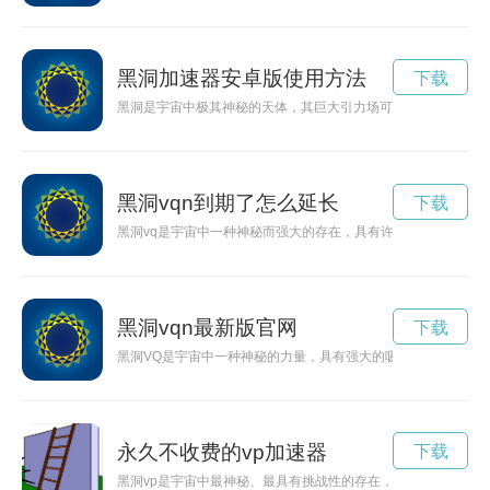
黑洞加速器安卓版使用方法
下载
黑洞是宇宙中极其神秘的天体，其巨大引力场可以吞噬一切物质
黑洞vqn到期了怎么延长
下载
黑洞vq是宇宙中一种神秘而强大的存在，具有许多让人不可思议
黑洞vqn最新版官网
下载
黑洞VQ是宇宙中一种神秘的力量，具有强大的吸引力和毁灭性。
永久不收费的vp加速器
下载
黑洞vp是宇宙中最神秘、最具有挑战性的存在，它们的强大引力