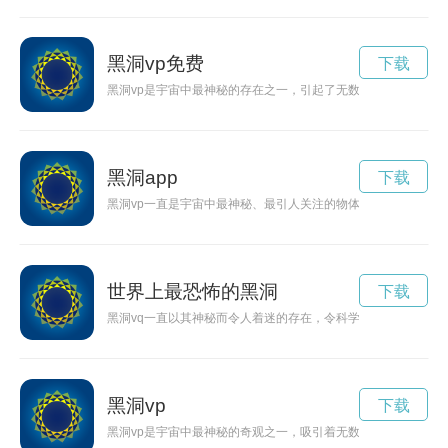
黑洞vp免费
下载
黑洞vp是宇宙中最神秘的存在之一，引起了无数科学家和天文
黑洞app
下载
黑洞vp一直是宇宙中最神秘、最引人关注的物体之一。本文将探
世界上最恐怖的黑洞
下载
黑洞vq一直以其神秘而令人着迷的存在，令科学家们津津乐道。
黑洞vp
下载
黑洞vp是宇宙中最神秘的奇观之一，吸引着无数科学家和探险家