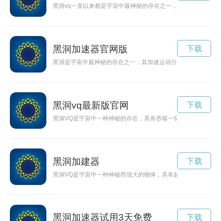
黑洞vq一直以来都是宇宙中最神秘的存在之一，它隐藏着无尽的
黑洞加速器官网版
下载
黑洞是宇宙中最神秘的存在之一，其加速运动引起了科学家们的
黑洞vq最新版官网
下载
黑洞VQ是宇宙中一种神秘的存在，具有吞噬一切的力量，科学
黑洞加建器
下载
黑洞VQ是宇宙中一种神秘而强大的物体，具有超乎想象的引力
黑洞加速器试用3天免费
下载