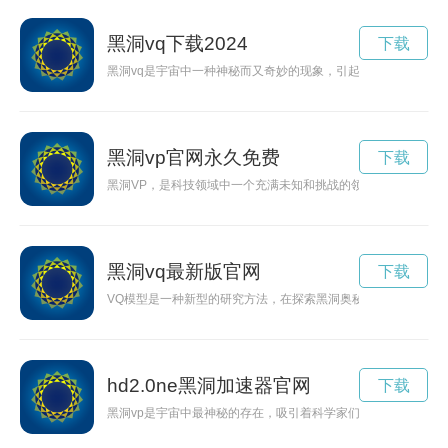
黑洞vq下载2024
下载
黑洞vq是宇宙中一种神秘而又奇妙的现象，引起了科学家们的
黑洞vp官网永久免费
下载
黑洞VP，是科技领域中一个充满未知和挑战的领域，许多科学
黑洞vq最新版官网
下载
VQ模型是一种新型的研究方法，在探索黑洞奥秘方面展现出了惊
hd2.0ne黑洞加速器官网
下载
黑洞vp是宇宙中最神秘的存在，吸引着科学家们的探索与研究。