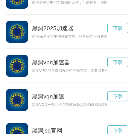
黑洞是宇宙中引力极强的天体，可以吞噬一切物质。而黑洞加速
黑洞2025加速器
下载
黑洞vp是宇宙中的神秘存在，科学家们一直在努力揭开其奥秘。
黑洞vpn加速器
下载
黑洞VP指的是虚拟办公中的领导者，需要具备强大的领导力和
黑洞vqn加速
下载
黑洞VQ是一款让人沉浸式体验黑洞的虚拟现实软件，让用户在
黑洞jsq官网
下载